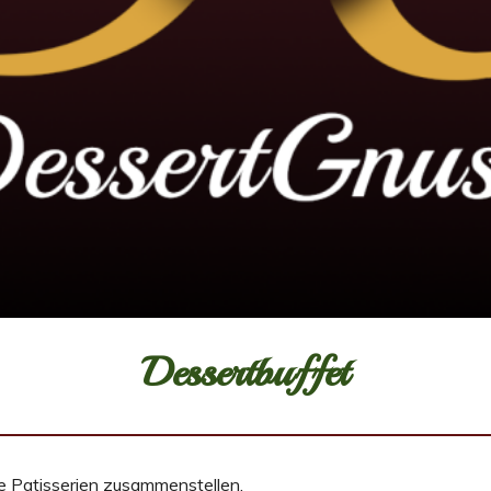
Dessertbuffet
e Patisserien zusammenstellen.