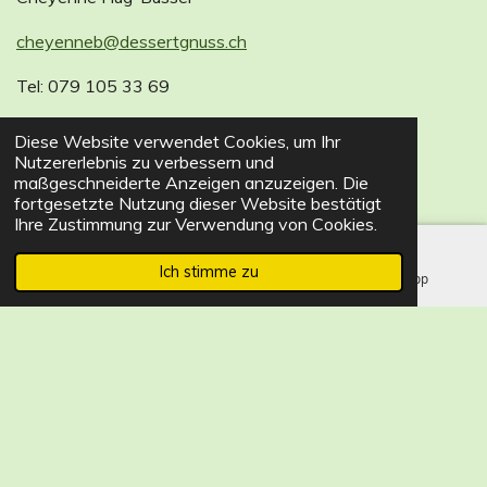
cheyenneb@dessertgnuss.ch
Tel: 079 105 33 69
Diese Website verwendet Cookies, um Ihr
Nutzererlebnis zu verbessern und
Adresse:
maßgeschneiderte Anzeigen anzuzeigen. Die
fortgesetzte Nutzung dieser Website bestätigt
Unterdorf 21/ 8752 Näfels
Ihre Zustimmung zur Verwendung von Cookies.
Ich stimme zu
E-Mail
Instagram
WhatsApp
I
W
F
n
h
a
© 2023 - 2026 DessertGnuss
s
a
c
Mit Unterstützung von
Webador
t
t
e
a
s
b
g
A
o
r
p
o